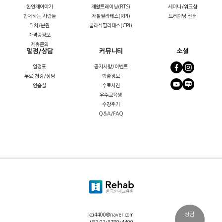
한인재이야기
재활트레이닝(RTS)
세미나/워크샵
함께하는 사람들
재활필라테스(RPI)
트레이닝 센터
위치/분원
클래식필라테스(CPI)
자격증정보
제휴문의
일정/상담
커뮤니티
소셜
일정표
공지사항/이벤트
무료 청강/상담
학술정보
연습실
수료사진
우수교육생
수강후기
Q&A/FAQ
상담
kci4400@naver.com