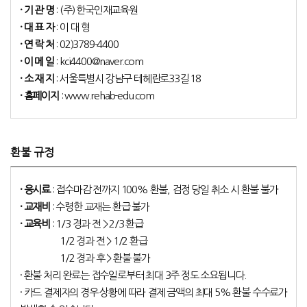
· 기 관 명
: (주) 한국인재교육원
· 대 표 자
: 이 대 형
· 연 락 처
: 02)3789-4400
· 이 메 일
: kci4400@naver.com
· 소 재 지
: 서울특별시 강남구 테헤란로33길 18
· 홈페이지
: www.rehab-edu.com
환불 규정
· 응시료
: 접수마감 전까지 100% 환불, 검정 당일 취소 시 환불 불가
· 교재비
: 수령한 교재는 환급 불가
· 교육비
: 1/3 경과 전 > 2/3 환급
1/2 경과 전 > 1/2 환급
1/2 경과 후 > 환불 불가
· 환불 처리 완료는 접수일로부터 최대 3주 정도 소요됩니다.
· 카드 결제자의 경우 상황에 따라 결제 금액의 최대 5% 환불 수수료가