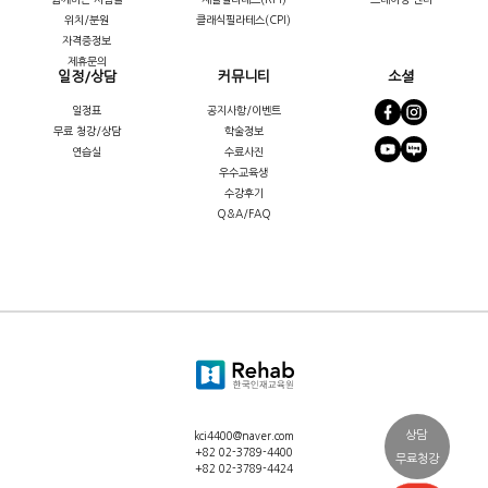
위치/분원
클래식필라테스(CPI)
자격증정보
제휴문의
일정/상담
커뮤니티
소셜
일정표
공지사항/이벤트
무료 청강/상담
학술정보
연습실
수료사진
우수교육생
수강후기
Q&A/FAQ
상담
kci4400@naver.com
+82 02-3789-4400
무료청강
+82 02-3789-4424