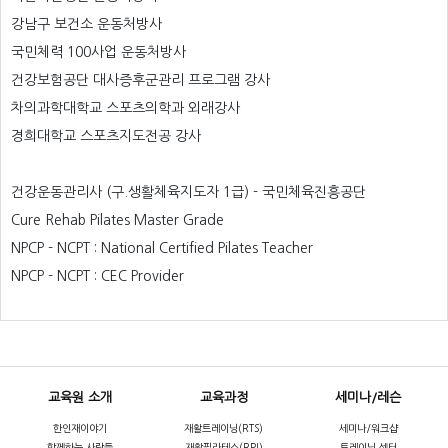
강남구 보건소 운동처방사
국민체력 100사업 운동처방사
건강보험공단 대사증후군관리 프로그램 강사
차의과학대학교 스포츠의학과 외래강사
경희대학교 스포츠지도전공 강사
건강운동관리사 (구.생활체육지도자 1급) - 국민체육진흥공단
Cure Rehab Pilates Master Grade
NPCP - NCPT : National Certified Pilates Teacher
NPCP - NCPT : CEC Provider
교육원 소개
교육과정
세미나/레슨
한인재이야기
재활트레이닝(RTS)
세미나/워크샵
함께하는 사람들
재활필라테스(RPI)
트레이닝 센터