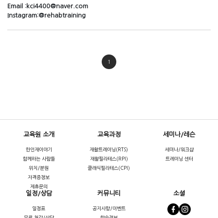
Email :
kci4400@naver.com
Instagram:
@rehabtraining
1
교육원 소개
교육과정
세미나/레슨
한인재이야기
재활트레이닝(RTS)
세미나/워크샵
함께하는 사람들
재활필라테스(RPI)
트레이닝 센터
위치/분원
클래식필라테스(CPI)
자격증정보
제휴문의
일정/상담
커뮤니티
소셜
일정표
공지사항/이벤트
무료 청강/상담
학술정보