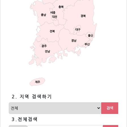
충북
세종
충남
경북
대전
대구
전북
울산
경남
부산
광주
전남
제주
2. 지역 검색하기
검색
3.전체검색