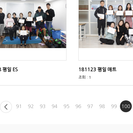
8 평일 ES
181123 평일 매트
조회 : 1
91
92
93
94
95
96
97
98
99
100