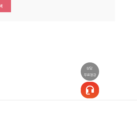
색
상담
무료청강
일정/상담
커뮤니티
소셜
일정표
공지사항/이벤트