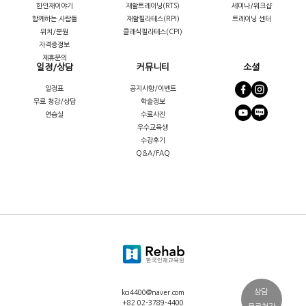
한인재이야기
재활트레이닝(RTS)
세미나/워크샵
함께하는 사람들
재활필라테스(RPI)
트레이닝 센터
위치/분원
클래식필라테스(CPI)
자격증정보
제휴문의
일정/상담
커뮤니티
소셜
일정표
공지사항/이벤트
무료 청강/상담
학술정보
연습실
수료사진
우수교육생
수강후기
Q&A/FAQ
상담
kci4400@naver.com
+82 02-3789-4400