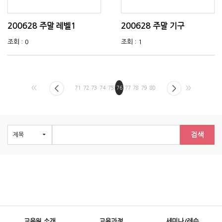
200628 주말 레벨1
200628 주말 기구
조회 : 0
조회 : 1
<<
71
72
73
74
75
76
77
78
79
80
>>
검색
교육원 소개
교육과정
세미나/레슨