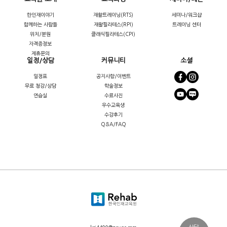
한인재이야기
재활트레이닝(RTS)
세미나/워크샵
함께하는 사람들
재활필라테스(RPI)
트레이닝 센터
위치/분원
클래식필라테스(CPI)
자격증정보
제휴문의
일정/상담
커뮤니티
소셜
일정표
공지사항/이벤트
무료 청강/상담
학술정보
연습실
수료사진
우수교육생
수강후기
Q&A/FAQ