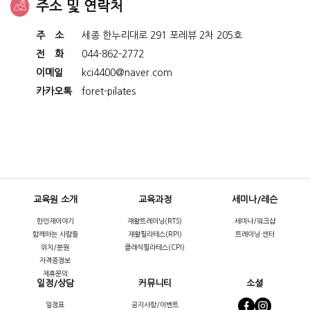
주소 및 연락처
주 소
세종 한누리대로 291 포레뷰 2차 205호
전 화
044-862-2772
이메일
kci4400@naver.com
카카오톡
foret-pilates
교육원 소개
교육과정
세미나/레슨
한인재이야기
재활트레이닝(RTS)
세미나/워크샵
함께하는 사람들
재활필라테스(RPI)
트레이닝 센터
위치/분원
클래식필라테스(CPI)
자격증정보
제휴문의
일정/상담
커뮤니티
소셜
일정표
공지사항/이벤트