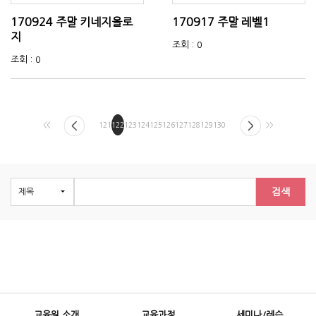
170924 주말 키네지올로
170917 주말 레벨1
지
조회 : 0
조회 : 0
<<
121
122
123
124
125
126
127
128
129
130
>>
검색
교육원 소개
교육과정
세미나/레슨