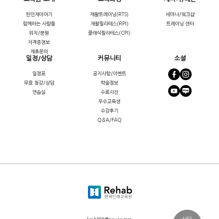
한인재이야기
재활트레이닝(RTS)
세미나/워크샵
함께하는 사람들
재활필라테스(RPI)
트레이닝 센터
위치/분원
클래식필라테스(CPI)
자격증정보
제휴문의
일정/상담
커뮤니티
소셜
일정표
공지사항/이벤트
무료 청강/상담
학술정보
연습실
수료사진
우수교육생
수강후기
Q&A/FAQ