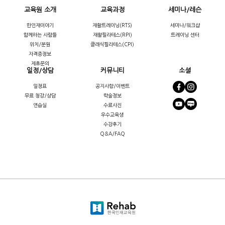
교육원 소개
교육과정
세미나/레슨
한인재이야기
재활트레이닝(RTS)
세미나/워크샵
함께하는 사람들
재활필라테스(RPI)
트레이닝 센터
위치/분원
클래식필라테스(CPI)
자격증정보
제휴문의
일정/상담
커뮤니티
소셜
일정표
공지사항/이벤트
무료 청강/상담
학술정보
연습실
수료사진
우수교육생
수강후기
Q&A/FAQ