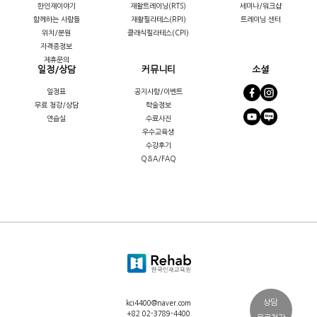
한인재이야기
재활트레이닝(RTS)
세미나/워크샵
함께하는 사람들
재활필라테스(RPI)
트레이닝 센터
위치/분원
클래식필라테스(CPI)
자격증정보
제휴문의
일정/상담
커뮤니티
소셜
일정표
공지사항/이벤트
무료 청강/상담
학술정보
연습실
수료사진
우수교육생
수강후기
Q&A/FAQ
상담
kci4400@naver.com
+82 02-3789-4400