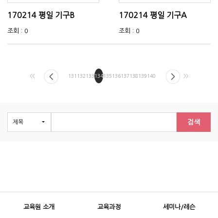
170214 평일 기구B
170214 평일 기구A
조회 : 0
조회 : 0
<<
131
132
133
134
135
136
137
138
139
140
>>
검색
교육원 소개
교육과정
세미나/레슨