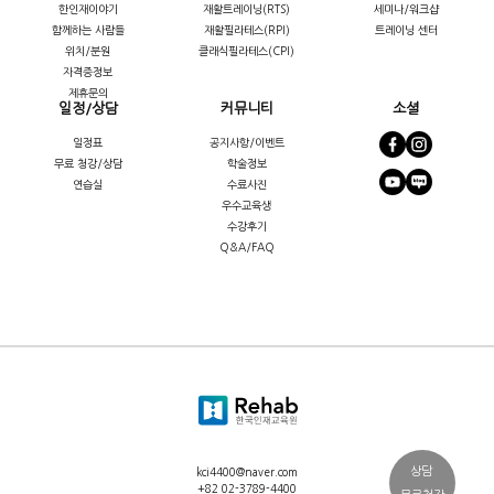
한인재이야기
재활트레이닝(RTS)
세미나/워크샵
함께하는 사람들
재활필라테스(RPI)
트레이닝 센터
위치/분원
클래식필라테스(CPI)
자격증정보
제휴문의
일정/상담
커뮤니티
소셜
일정표
공지사항/이벤트
무료 청강/상담
학술정보
연습실
수료사진
우수교육생
수강후기
Q&A/FAQ
상담
kci4400@naver.com
+82 02-3789-4400