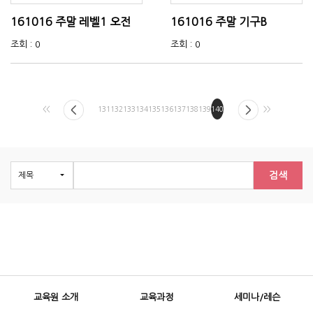
161016 주말 레벨1 오전
161016 주말 기구B
조회 : 0
조회 : 0
<<
131
132
133
134
135
136
137
138
139
140
>>
검색
교육원 소개
교육과정
세미나/레슨