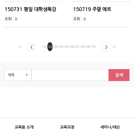
150731 평일 대학생특강
150719 주말 매트
조회 : 0
조회 : 0
<<
161
162
163
164
165
166
167
168
169
170
>>
검색
교육원 소개
교육과정
세미나/레슨