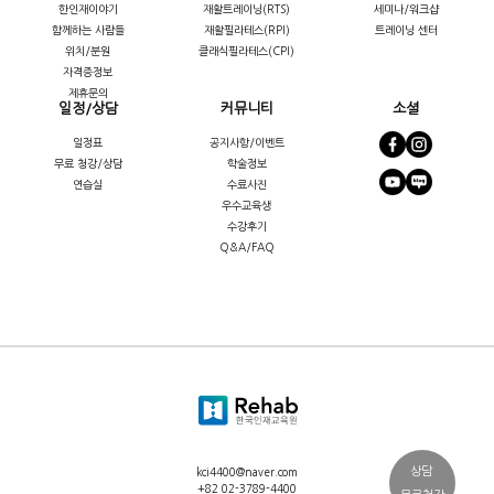
한인재이야기
재활트레이닝(RTS)
세미나/워크샵
함께하는 사람들
재활필라테스(RPI)
트레이닝 센터
위치/분원
클래식필라테스(CPI)
자격증정보
제휴문의
일정/상담
커뮤니티
소셜
일정표
공지사항/이벤트
무료 청강/상담
학술정보
연습실
수료사진
우수교육생
수강후기
Q&A/FAQ
상담
kci4400@naver.com
+82 02-3789-4400