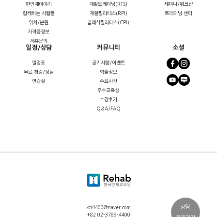
한인재이야기
재활트레이닝(RTS)
세미나/워크샵
함께하는 사람들
재활필라테스(RPI)
트레이닝 센터
위치/분원
클래식필라테스(CPI)
자격증정보
제휴문의
일정/상담
커뮤니티
소셜
일정표
공지사항/이벤트
무료 청강/상담
학술정보
연습실
수료사진
우수교육생
수강후기
Q&A/FAQ
상담
kci4400@naver.com
+82 02-3789-4400