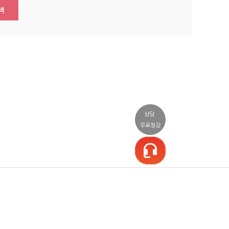
색
상담
무료청강
일정/상담
커뮤니티
소셜
일정표
공지사항/이벤트