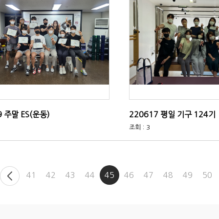
9 주말 ES(운동)
220617 평일 기구 124기
조회 : 3
41
42
43
44
45
46
47
48
49
50