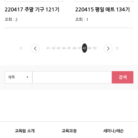
220417 주말 기구 121기
220415 평일 매트 134기
조회 : 2
조회 : 1
<<
41
42
43
44
45
46
47
48
49
50
>>
검색
교육원 소개
교육과정
세미나/레슨