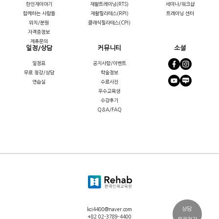
한인재이야기
재활트레이닝(RTS)
세미나/워크샵
함께하는 사람들
재활필라테스(RPI)
트레이닝 센터
위치/분원
클래식필라테스(CPI)
자격증정보
제휴문의
일정/상담
커뮤니티
소셜
일정표
공지사항/이벤트
무료 청강/상담
학술정보
연습실
수료사진
우수교육생
수강후기
Q&A/FAQ
상담
kci4400@naver.com
+82 02-3789-4400