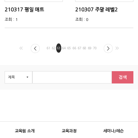
210317 평일 매트
210307 주말 레벨2
조회 : 1
조회 : 0
<<
61
62
63
64
65
66
67
68
69
70
>>
검색
교육원 소개
교육과정
세미나/레슨