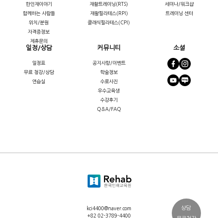
한인재이야기
재활트레이닝(RTS)
세미나/워크샵
함께하는 사람들
재활필라테스(RPI)
트레이닝 센터
위치/분원
클래식필라테스(CPI)
자격증정보
제휴문의
일정/상담
커뮤니티
소셜
일정표
공지사항/이벤트
무료 청강/상담
학술정보
연습실
수료사진
우수교육생
수강후기
Q&A/FAQ
상담
kci4400@naver.com
+82 02-3789-4400