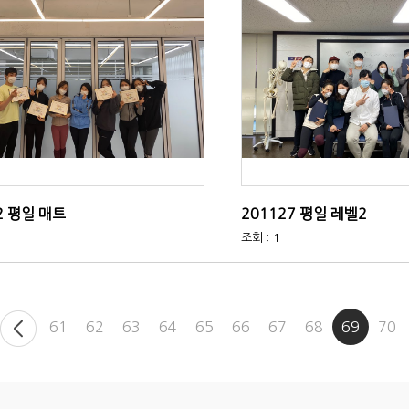
2 평일 매트
201127 평일 레벨2
조회 : 1
61
62
63
64
65
66
67
68
69
70