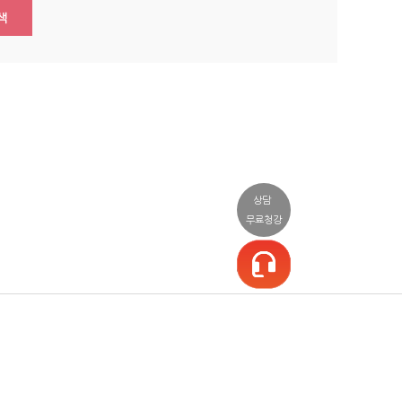
색
상담
무료청강
일정/상담
커뮤니티
소셜
일정표
공지사항/이벤트