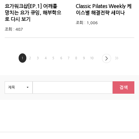
요가워크샵[EP.1] 어깨를
Classic Pilates Weekly 케
망치는 요가 큐잉, 해부학으
이스별 해결전략 세미나
로 다시 보기
조회 : 1,006
조회 : 487
1
2
3
4
5
6
7
8
9
10
>>
검색