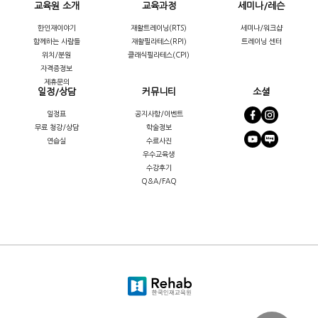
교육원 소개
교육과정
세미나/레슨
한인재이야기
재활트레이닝(RTS)
세미나/워크샵
함께하는 사람들
재활필라테스(RPI)
트레이닝 센터
위치/분원
클래식필라테스(CPI)
자격증정보
제휴문의
일정/상담
커뮤니티
소셜
일정표
공지사항/이벤트
무료 청강/상담
학술정보
연습실
수료사진
우수교육생
수강후기
Q&A/FAQ