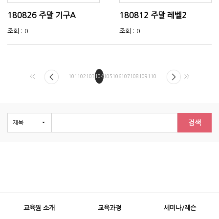
180826 주말 기구A
180812 주말 레벨2
조회 : 0
조회 : 0
<<
101
102
103
104
105
106
107
108
109
110
>>
검색
교육원 소개
교육과정
세미나/레슨