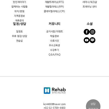
한인재이야기
재활트레이닝(RTS)
세미나/워크샵
함께하는 사람들
재활필라테스(RPI)
트레이닝 센터
위치/분원
클래식필라테스(CPI)
자격증정보
제휴문의
일정/상담
커뮤니티
소셜
일정표
공지사항/이벤트
무료 청강/상담
학술정보
연습실
수료사진
우수교육생
수강후기
Q&A/FAQ
상담
kci4400@naver.com
+82 02-3789-4400