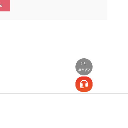
색
상담
무료청강
일정/상담
커뮤니티
소셜
일정표
공지사항/이벤트