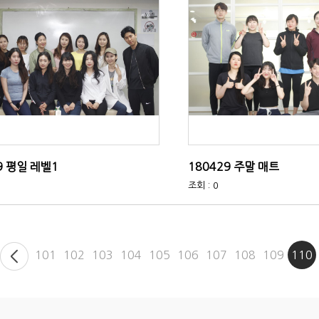
9 평일 레벨1
180429 주말 매트
조회 : 0
101
102
103
104
105
106
107
108
109
110