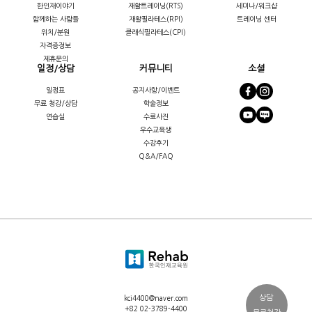
한인재이야기
재활트레이닝(RTS)
세미나/워크샵
함께하는 사람들
재활필라테스(RPI)
트레이닝 센터
위치/분원
클래식필라테스(CPI)
자격증정보
제휴문의
일정/상담
커뮤니티
소셜
일정표
공지사항/이벤트
무료 청강/상담
학술정보
연습실
수료사진
우수교육생
수강후기
Q&A/FAQ
상담
kci4400@naver.com
+82 02-3789-4400