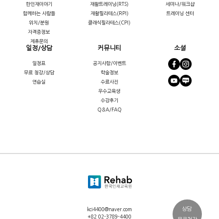
한인재이야기
재활트레이닝(RTS)
세미나/워크샵
함께하는 사람들
재활필라테스(RPI)
트레이닝 센터
위치/분원
클래식필라테스(CPI)
자격증정보
제휴문의
일정/상담
커뮤니티
소셜
일정표
공지사항/이벤트
무료 청강/상담
학술정보
연습실
수료사진
우수교육생
수강후기
Q&A/FAQ
상담
kci4400@naver.com
+82 02-3789-4400