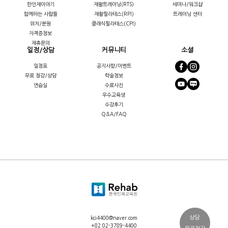
한인재이야기
재활트레이닝(RTS)
세미나/워크샵
함께하는 사람들
재활필라테스(RPI)
트레이닝 센터
위치/분원
클래식필라테스(CPI)
자격증정보
제휴문의
일정/상담
커뮤니티
소셜
일정표
공지사항/이벤트
무료 청강/상담
학술정보
연습실
수료사진
우수교육생
수강후기
Q&A/FAQ
상담
kci4400@naver.com
+82 02-3789-4400