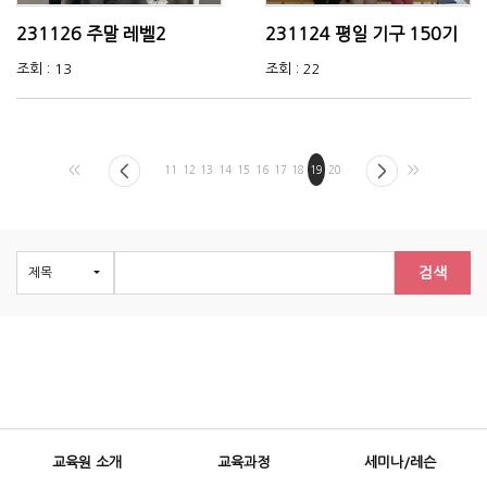
231126 주말 레벨2
231124 평일 기구 150기
조회 : 13
조회 : 22
<<
11
12
13
14
15
16
17
18
19
20
>>
검색
교육원 소개
교육과정
세미나/레슨