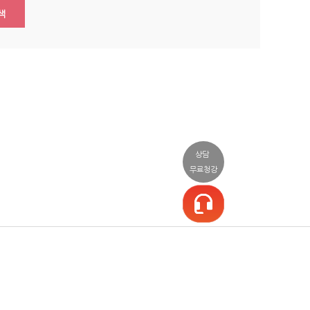
색
상담
무료청강
일정/상담
커뮤니티
소셜
일정표
공지사항/이벤트