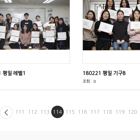
1 평일 레벨1
180221 평일 기구B
조회 : 0
111
112
113
114
115
116
117
118
119
120