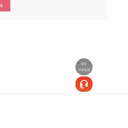
색
상담
무료청강
일정/상담
커뮤니티
소셜
일정표
공지사항/이벤트