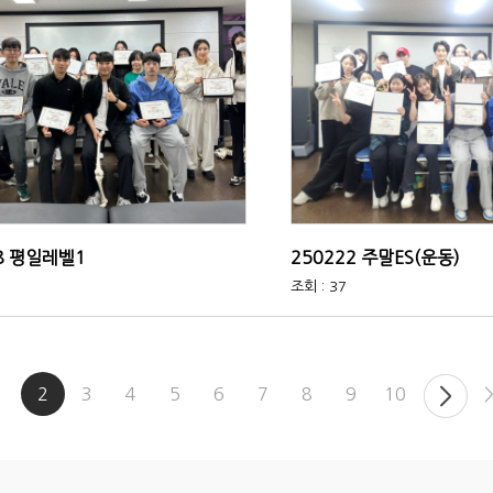
8 평일레벨1
250222 주말ES(운동)
조회 : 37
1
2
3
4
5
6
7
8
9
10