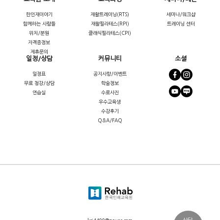
한인재이야기
재활트레이닝(RTS)
세미나/워크샵
함께하는 사람들
재활필라테스(RPI)
트레이닝 센터
위치/분원
클래식필라테스(CPI)
자격증정보
제휴문의
일정/상담
커뮤니티
소셜
일정표
공지사항/이벤트
무료 청강/상담
학술정보
연습실
수료사진
우수교육생
수강후기
Q&A/FAQ