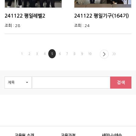
241122 평일레벨2
241122 평일기구(164기)
조회 : 28
조회 : 24
1
2
3
4
5
6
7
8
9
10
>>
검색
교육원 소개
교육과정
세미나/레슨