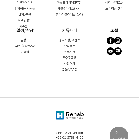
한인재이야기
재활트레이닝(RTS)
세미나/워크샵
함께하는 사람들
재활필라테스(RPI)
트레이닝 센터
위치/분원
클래식필라테스(CPI)
자격증정보
제휴문의
일정/상담
커뮤니티
소셜
일정표
공지사항/이벤트
무료 청강/상담
학술정보
연습실
수료사진
우수교육생
수강후기
Q&A/FAQ
상담
kci4400@naver.com
+82 02-3789-4400