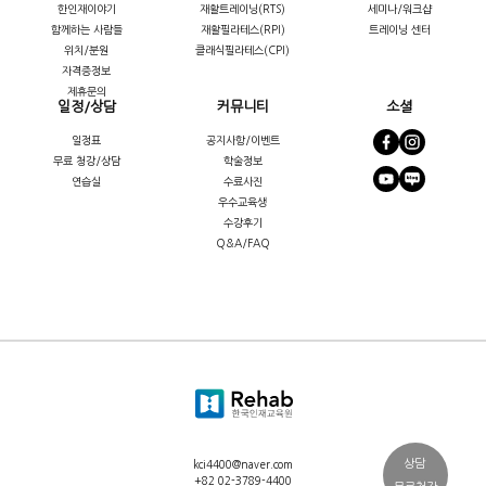
한인재이야기
재활트레이닝(RTS)
세미나/워크샵
함께하는 사람들
재활필라테스(RPI)
트레이닝 센터
위치/분원
클래식필라테스(CPI)
자격증정보
제휴문의
일정/상담
커뮤니티
소셜
일정표
공지사항/이벤트
무료 청강/상담
학술정보
연습실
수료사진
우수교육생
수강후기
Q&A/FAQ
상담
kci4400@naver.com
+82 02-3789-4400