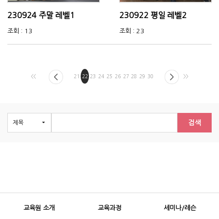
230924 주말 레벨1
230922 평일 레벨2
조회 : 13
조회 : 23
<<
21
22
23
24
25
26
27
28
29
30
>>
검색
교육원 소개
교육과정
세미나/레슨