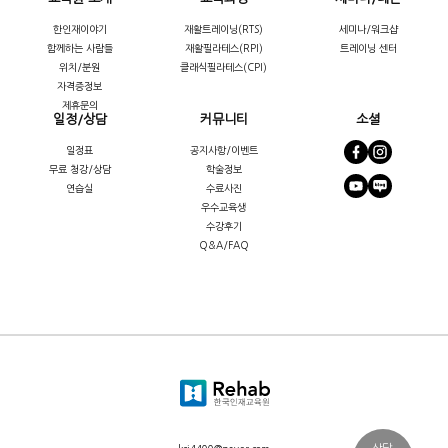
한인재이야기
재활트레이닝(RTS)
세미나/워크샵
함께하는 사람들
재활필라테스(RPI)
트레이닝 센터
위치/분원
클래식필라테스(CPI)
자격증정보
제휴문의
일정/상담
커뮤니티
소셜
일정표
공지사항/이벤트
무료 청강/상담
학술정보
연습실
수료사진
우수교육생
수강후기
Q&A/FAQ