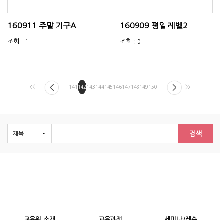
160911 주말 기구A
160909 평일 레벨2
조회 : 1
조회 : 0
<<
141
142
143
144
145
146
147
148
149
150
>>
검색
교육원 소개
교육과정
세미나/레슨