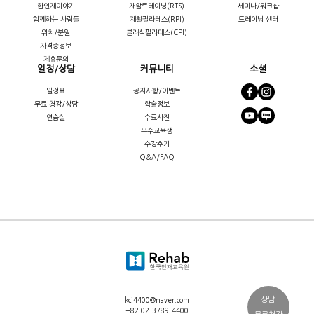
한인재이야기
재활트레이닝(RTS)
세미나/워크샵
함께하는 사람들
재활필라테스(RPI)
트레이닝 센터
위치/분원
클래식필라테스(CPI)
자격증정보
제휴문의
일정/상담
커뮤니티
소셜
일정표
공지사항/이벤트
무료 청강/상담
학술정보
연습실
수료사진
우수교육생
수강후기
Q&A/FAQ
상담
kci4400@naver.com
+82 02-3789-4400