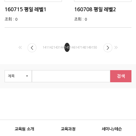
160715 평일 레벨1
160708 평일 레벨2
조회 : 0
조회 : 0
<<
141
142
143
144
145
146
147
148
149
150
>>
검색
교육원 소개
교육과정
세미나/레슨