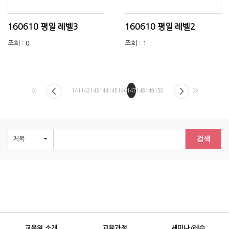
160610 평일 레벨3
160610 평일 레벨2
조회 : 0
조회 : 1
<<
141
142
143
144
145
146
147
148
149
150
>>
검색
교육원 소개
교육과정
세미나/레슨