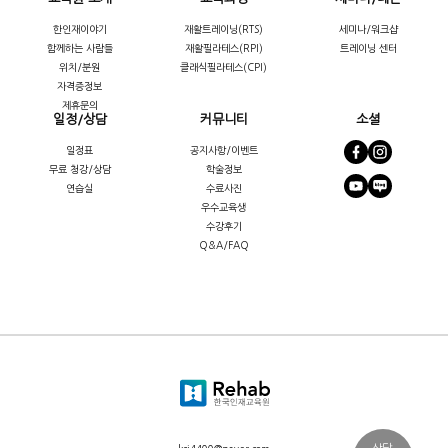
한인재이야기
재활트레이닝(RTS)
세미나/워크샵
함께하는 사람들
재활필라테스(RPI)
트레이닝 센터
위치/분원
클래식필라테스(CPI)
자격증정보
제휴문의
일정/상담
커뮤니티
소셜
일정표
공지사항/이벤트
무료 청강/상담
학술정보
연습실
수료사진
우수교육생
수강후기
Q&A/FAQ