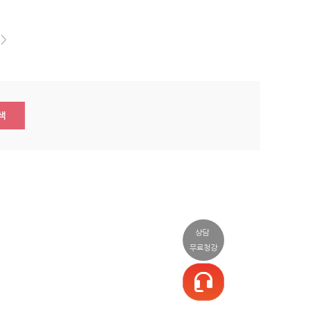
>>
색
상담
무료청강